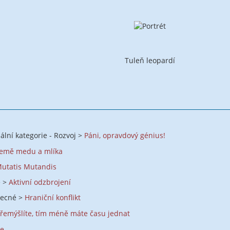
Tuleň leopardí
lní kategorie - Rozvoj >
Páni, opravdový génius!
emě medu a mlíka
utatis Mutandis
é >
Aktivní odzbrojení
becné >
Hraniční konflikt
řemýšlíte, tím méně máte času jednat
ce