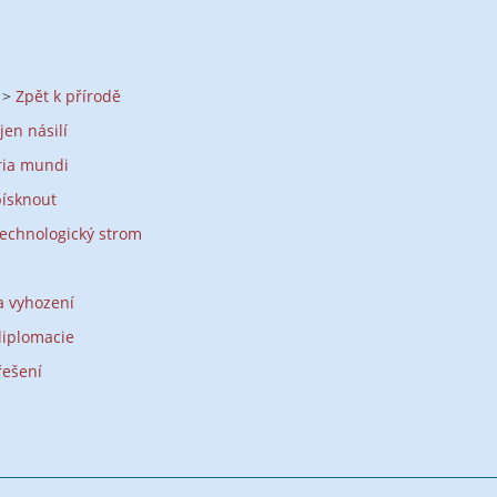
j >
Zpět k přírodě
jen násilí
oria mundi
písknout
technologický strom
a vyhození
diplomacie
řešení