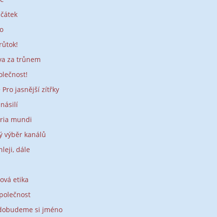
čátek
lo
růtok!
va za trůnem
olečnost!
>
Pro jasnější zítřky
násilí
loria mundi
ý výběr kanálů
hleji, dále
tová etika
polečnost
dobudeme si jméno