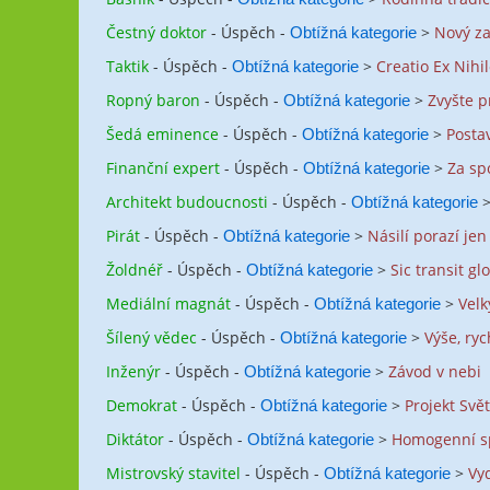
Čestný doktor
- Úspěch -
>
Nový za
Obtížná kategorie
Taktik
- Úspěch -
>
Creatio Ex Nihi
Obtížná kategorie
Ropný baron
- Úspěch -
>
Zvyšte p
Obtížná kategorie
Šedá eminence
- Úspěch -
>
Posta
Obtížná kategorie
Finanční expert
- Úspěch -
>
Za sp
Obtížná kategorie
Architekt budoucnosti
- Úspěch -
Obtížná kategorie
Pirát
- Úspěch -
>
Násilí porazí jen 
Obtížná kategorie
Žoldnéř
- Úspěch -
>
Sic transit g
Obtížná kategorie
Mediální magnát
- Úspěch -
>
Velk
Obtížná kategorie
Šílený vědec
- Úspěch -
>
Výše, ryc
Obtížná kategorie
Inženýr
- Úspěch -
>
Závod v nebi
Obtížná kategorie
Demokrat
- Úspěch -
>
Projekt Svě
Obtížná kategorie
Diktátor
- Úspěch -
>
Homogenní s
Obtížná kategorie
Mistrovský stavitel
- Úspěch -
>
Vy
Obtížná kategorie