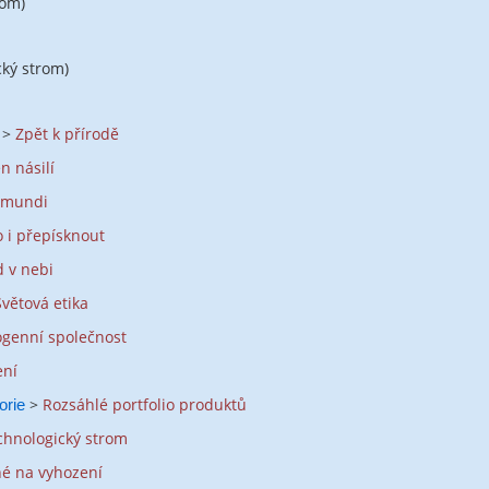
rom)
cký strom)
j >
Zpět k přírodě
en násilí
a mundi
o i přepísknout
 v nebi
Světová etika
genní společnost
ení
>
Rozsáhlé portfolio produktů
orie
chnologický strom
né na vyhození