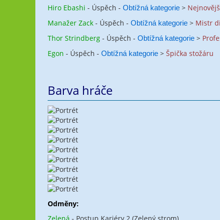
Hiro Ebashi
- Úspěch -
>
Nejnovějš
Obtížná kategorie
Manažer Zack
- Úspěch -
>
Mistr d
Obtížná kategorie
Thor Strindberg
- Úspěch -
>
Profe
Obtížná kategorie
Egon
- Úspěch -
>
Špička stožáru
Obtížná kategorie
Barva hráče
Odměny:
Zelená
- Postup Kariéry 2 (Zelený strom)