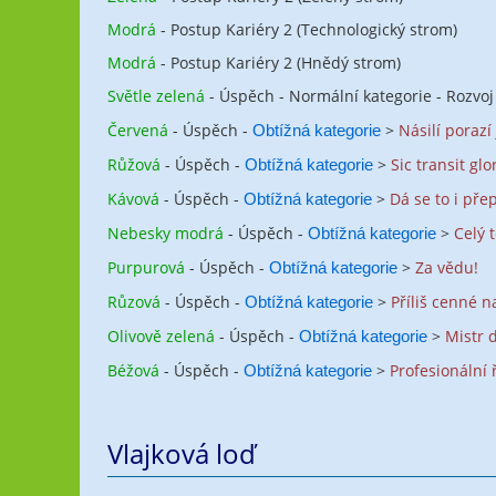
Modrá
- Postup Kariéry 2 (Technologický strom)
Modrá
- Postup Kariéry 2 (Hnědý strom)
Světle zelená
- Úspěch - Normální kategorie - Rozvo
Červená
- Úspěch -
>
Násilí porazí 
Obtížná kategorie
Růžová
- Úspěch -
>
Sic transit gl
Obtížná kategorie
Kávová
- Úspěch -
>
Dá se to i pře
Obtížná kategorie
Nebesky modrá
- Úspěch -
>
Celý 
Obtížná kategorie
Purpurová
- Úspěch -
>
Za vědu!
Obtížná kategorie
Růzová
- Úspěch -
>
Příliš cenné n
Obtížná kategorie
Olivově zelená
- Úspěch -
>
Mistr 
Obtížná kategorie
Béžová
- Úspěch -
>
Profesionální 
Obtížná kategorie
Vlajková loď