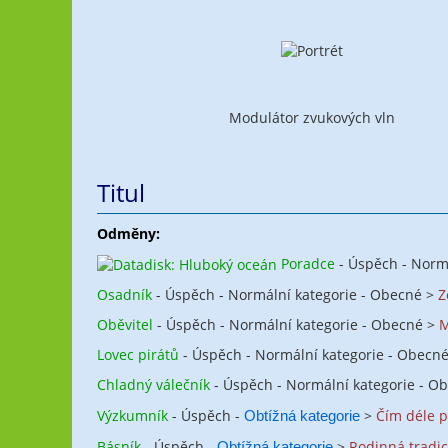
Modulátor zvukových vln
Titul
Odměny:
Poradce
- Úspěch - Normá
Osadník
- Úspěch - Normální kategorie - Obecné >
Z
Oběvitel
- Úspěch - Normální kategorie - Obecné >
M
Lovec pirátů
- Úspěch - Normální kategorie - Obecn
Chladný válečník
- Úspěch - Normální kategorie - O
Výzkumník
- Úspěch -
>
Čím déle p
Obtížná kategorie
Básník
- Úspěch -
>
Rodinná tradi
Obtížná kategorie