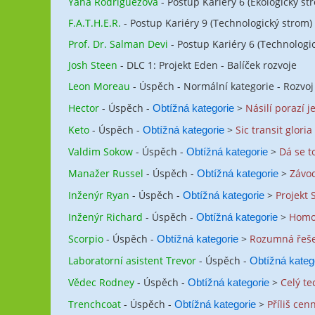
Yana Rodriguezová
- Postup Kariéry 6 (Ekologický st
F.A.T.H.E.R.
- Postup Kariéry 9 (Technologický strom)
Prof. Dr. Salman Devi
- Postup Kariéry 6 (Technologi
Josh Steen
- DLC 1: Projekt Eden - Balíček rozvoje
Leon Moreau
- Úspěch - Normální kategorie - Rozvo
Hector
- Úspěch -
>
Násilí porazí j
Obtížná kategorie
Keto
- Úspěch -
>
Sic transit glori
Obtížná kategorie
Valdim Sokow
- Úspěch -
>
Dá se t
Obtížná kategorie
Manažer Russel
- Úspěch -
>
Závod
Obtížná kategorie
Inženýr Ryan
- Úspěch -
>
Projekt 
Obtížná kategorie
Inženýr Richard
- Úspěch -
>
Homo
Obtížná kategorie
Scorpio
- Úspěch -
>
Rozumná řeš
Obtížná kategorie
Laboratorní asistent Trevor
- Úspěch -
Obtížná kateg
Vědec Rodney
- Úspěch -
>
Celý te
Obtížná kategorie
Trenchcoat
- Úspěch -
>
Příliš cen
Obtížná kategorie