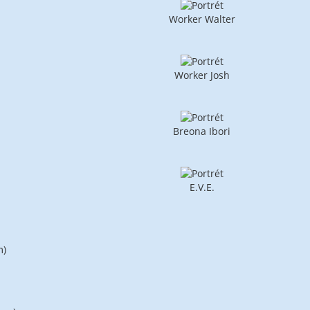
Worker Walter
Worker Josh
Breona Ibori
E.V.E.
m)